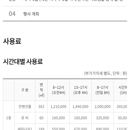
04
행사 개최
사용료
시간대별 사용료
(부가가치세 별도, 단위 : 원)
면
8~12시
13~17시
8~17시
시간외
구 분
적
(오전4H)
(오후 4H)
(전일 8H)
(1H)
(㎡)
컨벤션홀
362
1,210,000
1,440,000
2,000,000
260,000
1층
로 비
60
160,000
160,000
320,000
30,000
세미나실1
189
550,000
670,000
890,000
110,000