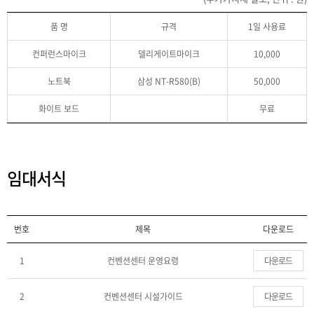
품 명
규격
1일 사용료
컨퍼런스마이크
델리게이트마이크
10,000
노트북
삼성 NT-R580(B)
50,000
화이트 보드
무료
임대서식
번호
제목
다운로드
1
컨벤션센터 운영요령
다운로드
2
컨벤션센터 시설가이드
다운로드