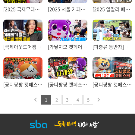
[2025 국제무대음향.영상.조명산업전] 콜드쉽 Coldsheep
[2025 서울 카페&베이커리페어 시즌 2] HanQuocBros
[2025 일잘러 페스타] 정대철
[국제아웃도어캠핑&레포츠페스티벌] Creative Den
[가낳지모 캣페어] 코유뿌TV
[파충류 동반자] 포켓TV
[궁디팡팡 캣페스타] 꾸꾸까까
[궁디팡팡 캣페스타] 코유뿌 TV
[궁디팡팡 캣페스타] 얼라이브 트렌드
1
2
3
4
5