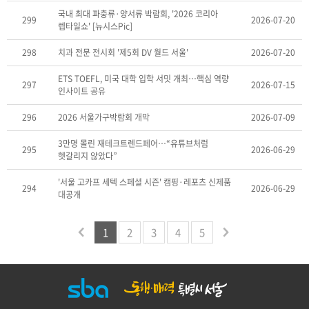
국내 최대 파충류·양서류 박람회, '2026 코리아
299
2026-07-20
렙타일쇼' [뉴시스Pic]
298
치과 전문 전시회 '제5회 DV 월드 서울'
2026-07-20
ETS TOEFL, 미국 대학 입학 서밋 개최…핵심 역량
297
2026-07-15
인사이트 공유
296
2026 서울가구박람회 개막
2026-07-09
3만명 몰린 재테크트렌드페어…“유튜브처럼
295
2026-06-29
헷갈리지 않았다”
'서울 고카프 세텍 스페셜 시즌' 캠핑·레포츠 신제품
294
2026-06-29
대공개
1
2
3
4
5