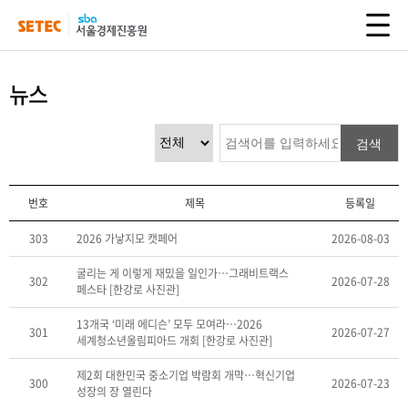
뉴스
검색
번호
제목
등록일
303
2026 가낳지모 캣페어
2026-08-03
굴리는 게 이렇게 재밌을 일인가…그래비트랙스
302
2026-07-28
페스타 [한강로 사진관]
13개국 ‘미래 에디슨’ 모두 모여라…2026
301
2026-07-27
세계청소년올림피아드 개회 [한강로 사진관]
제2회 대한민국 중소기업 박람회 개막…혁신기업
300
2026-07-23
성장의 장 열린다